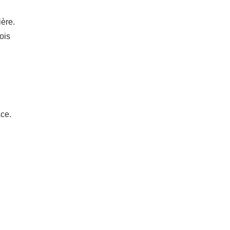
ière.
ois
ace.