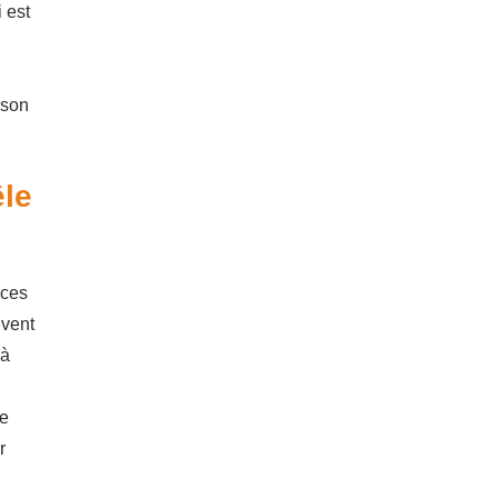
 est
 son
êle
 ces
uvent
 à
ue
r