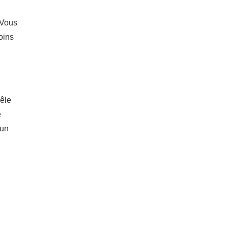
 Vous
oins
oêle
e
’un