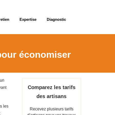
retien
Expertise
Diagnostic
 pour économiser
 un
Comparez les tarifs
vant
des artisans
s les
Recevez plusieurs tarifs
t