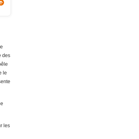
se
e des
oêle
e le
sente
le
r les