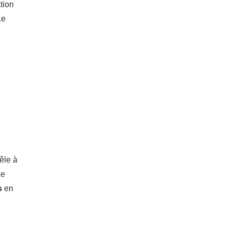
tion
Le
êle à
Le
s
en