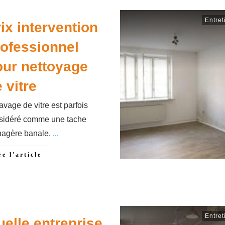
Entret
ix intervention
ofessionnel
our nettoyage
 vitre
avage de vitre est parfois
sidéré comme une tache
agère banale.
...
re l'article
Entret
elle entreprise