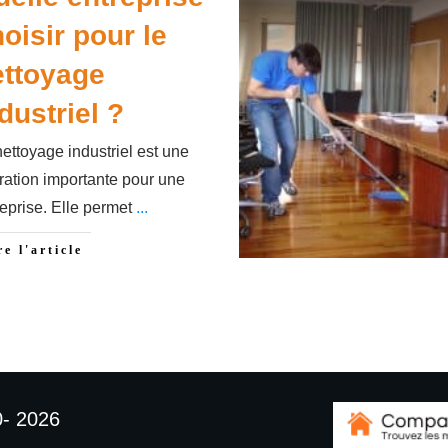
oisir pour le
ettoyage
dustriel ?
ettoyage industriel est une
ration importante pour une
reprise. Elle permet
...
re l'article
0-
2026