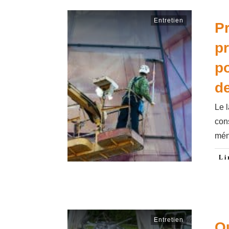
Entretien
Pr
pr
p
de
Le l
con
mén
Li
Entretien
Qu