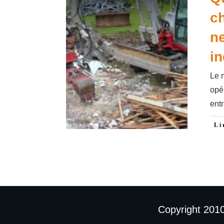
ch
n
in
Le n
opé
ent
Li
Copyright 201