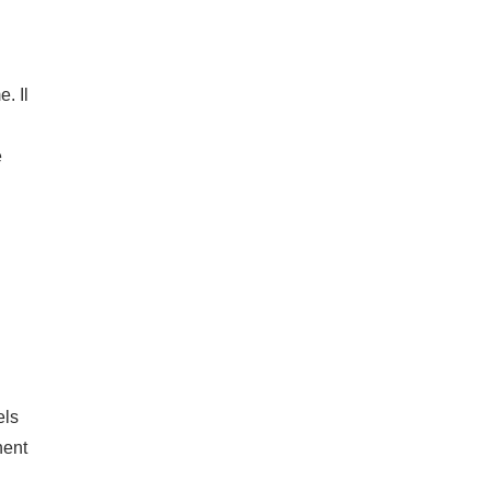
. Il
e
els
nent