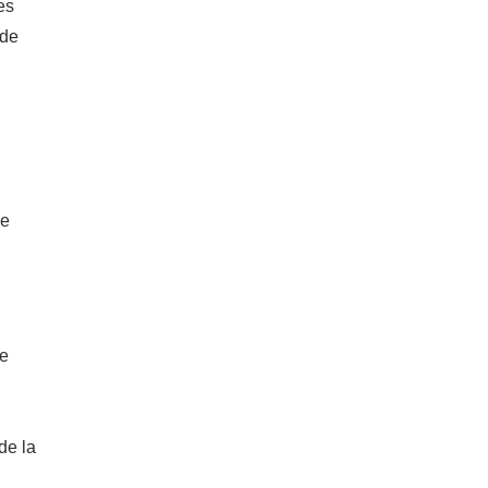
es
 de
ue
me
de la