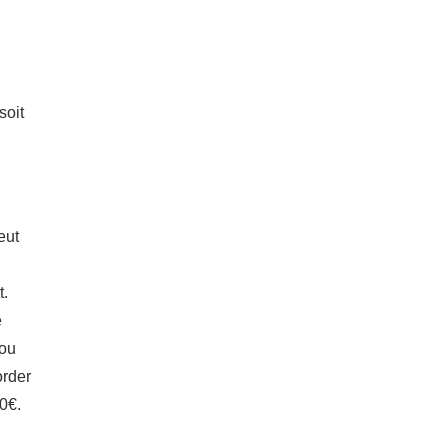
soit
eut
t.
e
 ou
order
60€.