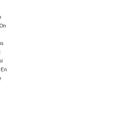
n
 On
us
x
si
. En
e