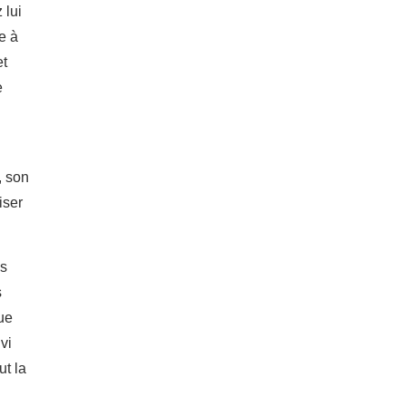
 lui
e à
et
e
, son
iser
es
s
ue
vi
ut la