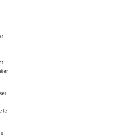
er
nt
tier
ser
e le
de