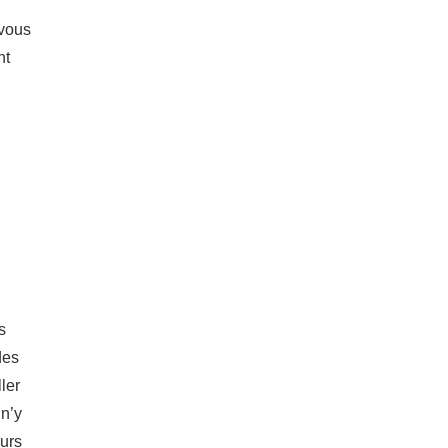
 vous
nt
s
des
ler
 n’y
eurs