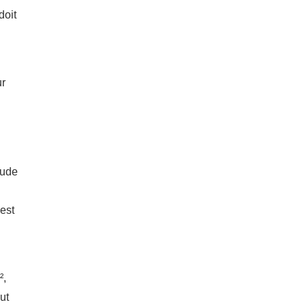
doit
ur
tude
 est
²,
ut