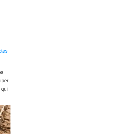
ctes
es
iper
 qui