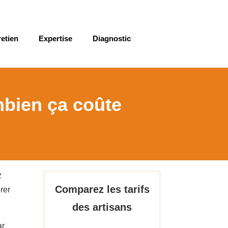
retien
Expertise
Diagnostic
mbien ça coûte
z
Comparez les tarifs
rer
des artisans
ar