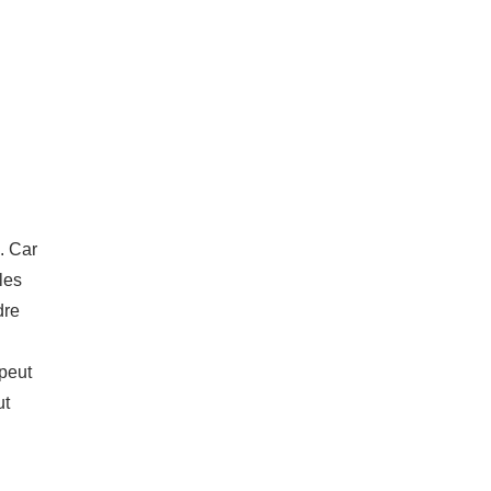
x. Car
les
dre
 peut
ut