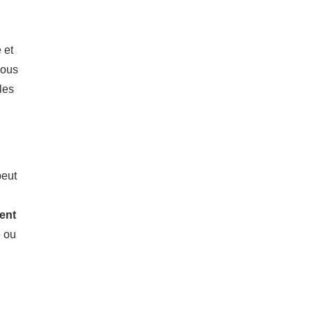
 et
vous
les
peut
ent
e ou