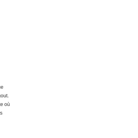
ue
gout.
te où
es