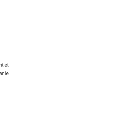
nt et
r le