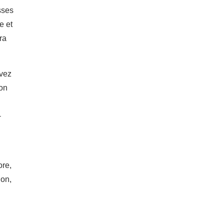
sses
e et
ra
uvez
ion
-
ore,
non,