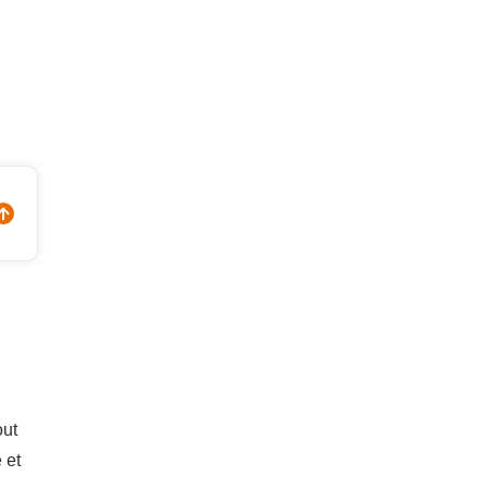
.
out
 et