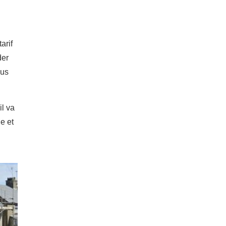
arif
der
ous
il va
e et