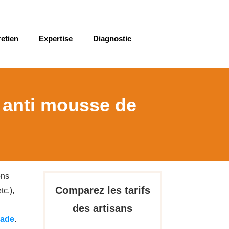
retien
Expertise
Diagnostic
t anti mousse de
ons
Comparez les tarifs
tc.),
des artisans
çade
.