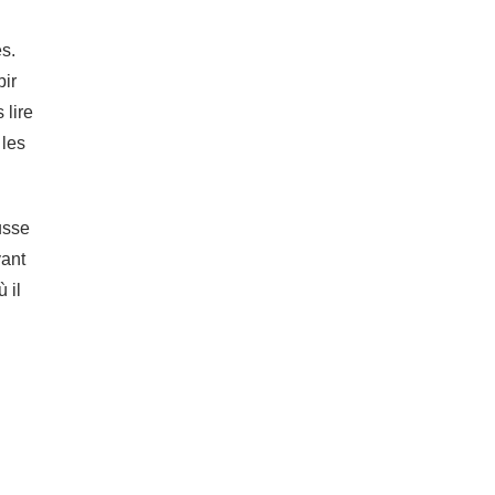
és.
bir
 lire
 les
usse
vant
 il