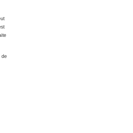
eut
est
ite
e de