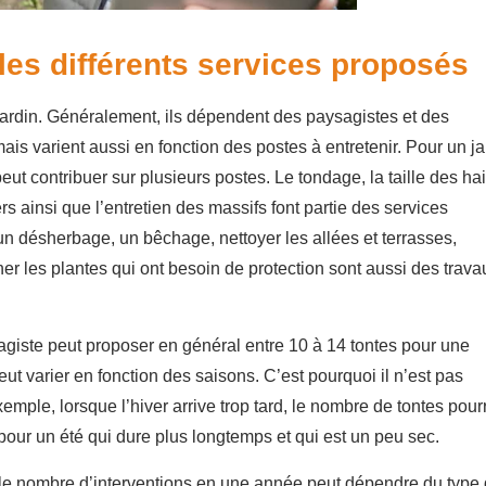
 les différents services proposés
e jardin. Généralement, ils dépendent des paysagistes et des
mais varient aussi en fonction des postes à entretenir. Pour un ja
eut contribuer sur plusieurs postes. Le tondage, la taille des ha
ers ainsi que l’entretien des massifs font partie des services
r un désherbage, un bêchage, nettoyer les allées et terrasses,
ner les plantes qui ont besoin de protection sont aussi des trava
agiste peut proposer en général entre 10 à 14 tontes pour une
peut varier en fonction des saisons. C’est pourquoi il n’est pas
exemple, lorsque l’hiver arrive trop tard, le nombre de tontes pour
pour un été qui dure plus longtemps et qui est un peu sec.
, le nombre d’interventions en une année peut dépendre du type