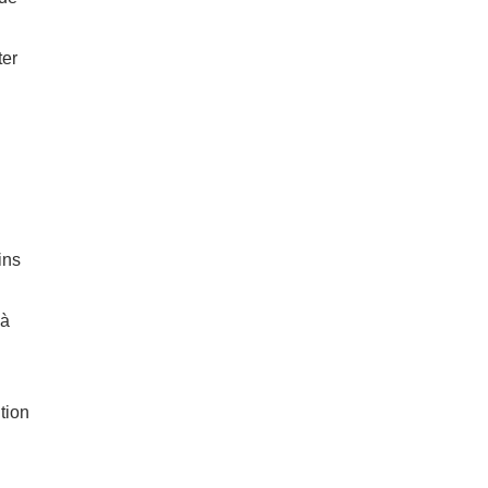
ter
ins
’à
tion