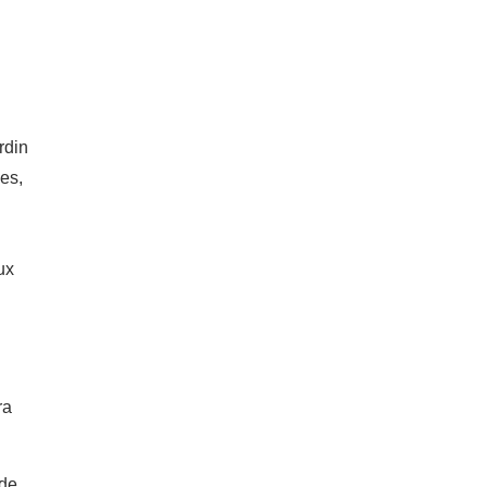
rdin
ies,
ux
ra
 de