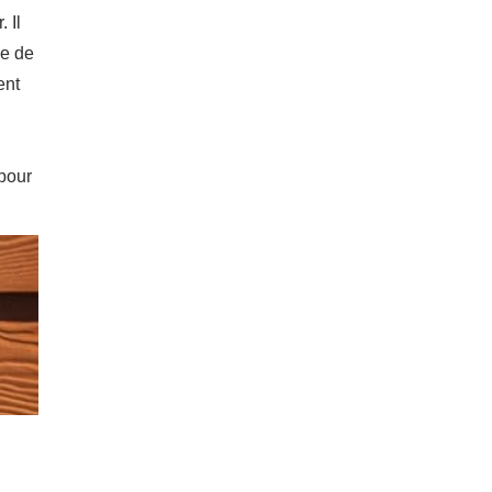
 Il
ue de
ent
 pour