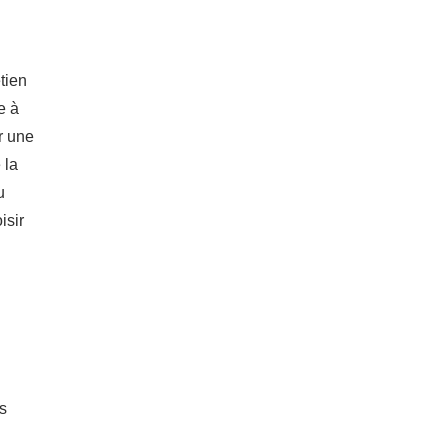
tien
e à
r une
 la
u
isir
rs