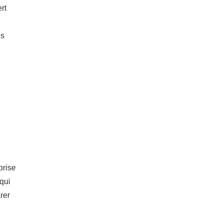
rt
es
prise
 qui
rer