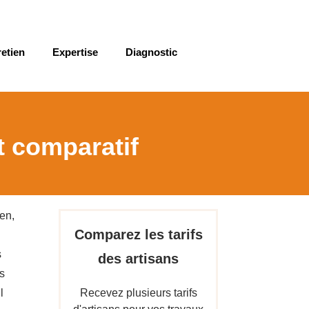
retien
Expertise
Diagnostic
et comparatif
en,
Comparez les tarifs
s
des artisans
s
l
Recevez plusieurs tarifs